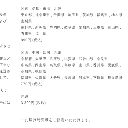
関東・信越・東海・北陸
ル依
東京都 , 神奈川県 , 千葉県 , 埼玉県 , 茨城県 , 群馬県 , 栃木県 ,
よび、
山梨県
長野県 , 新潟県 , 静岡県 , 岐阜県 , 愛知県 , 三重県 , 富山県 ,
石川県 , 福井県
890円 (税込)
求させ
関西・中国・四国・九州
費など
京都府 , 大阪府 , 兵庫県 , 滋賀県 , 和歌山県 , 奈良県
正当な
広島県 , 岡山県 , 鳥取県 , 島根県 , 山口県 , 香川県 , 愛媛県 ,
返送さ
高知県 , 徳島県
して、
福岡県 , 佐賀県 , 大分県 , 長崎県 , 熊本県 , 宮崎県 , 鹿児島県
770円 (税込)
おりま
沖縄
合には
3.300円 (税込)
・お届け時間帯をご指定いただけます。