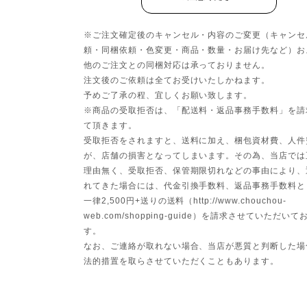
※ご注文確定後のキャンセル・内容のご変更（キャンセ
頼・同梱依頼・色変更・商品・数量・お届け先など）お
他のご注文との同梱対応は承っておりません。
注文後のご依頼は全てお受けいたしかねます。
予めご了承の程、宜しくお願い致します。
※商品の受取拒否は、「配送料・返品事務手数料」を請
て頂きます。
受取拒否をされますと、送料に加え、梱包資材費、人件
が、店舗の損害となってしまいます。その為、当店では
理由無く、受取拒否、保管期限切れなどの事由により、
れてきた場合には、代金引換手数料、返品事務手数料と
一律2,500円+送りの送料（http://www.chouchou-
web.com/shopping-guide）を請求させていただいて
す。
なお、ご連絡が取れない場合、当店が悪質と判断した場
法的措置を取らさせていただくこともあります。