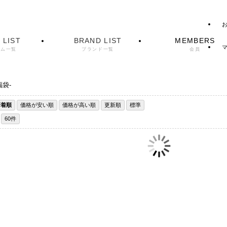
 LIST
BRAND LIST
MEMBERS
テム一覧
ブランド一覧
会員
福袋-
新着順
価格が安い順
価格が高い順
更新順
標準
60件